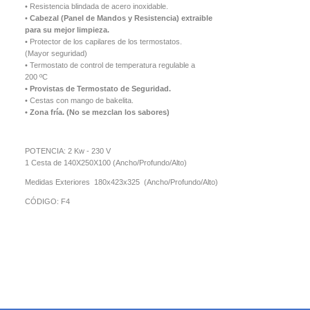
• Resistencia blindada de acero inoxidable.
•
Cabezal (Panel de Mandos y Resistencia) extraible
para su mejor limpieza.
• Protector de los capilares de los termostatos.
(Mayor seguridad)
• Termostato de control de temperatura regulable a
200 ºC
• Provistas de Termostato de Seguridad.
• Cestas con mango de bakelita.
• Zona fría. (No se mezclan los sabores)
POTENCIA: 2 Kw - 230 V
1 Cesta de 140X250X100 (Ancho/Profundo/Alto)
Medidas Exteriores 180x423x325 (Ancho/Profundo/Alto)
CÓDIGO: F4